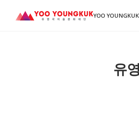
YOO YOUNGKU
유영