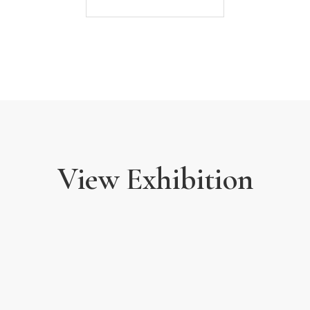
유 화백은 서구의 다양한 미술 사조를 수
교류하면서도, 외부 환경에 휩쓸리지 않고
발전시켰다. 사회·정치적 혼란 속에서 예
예술가의 삶을 살았다. 자연이라는 한 가
거듭했다. 이처럼 강직하면서도 유연하게
작업은 오늘날 국제 무대에서도 보편적 공
유영국 화백은 1938년 일본 도쿄문화학원 
신상회(1962-1964) 등의 미술 단체를
1964년 신문회관에서 첫 개인전을 가졌
View Exhibition
초대전(1979)을 포함해 15번의 개인
(1938), 대한민국 예술원상 미술본상(197
2016년에는 탄생 100주년을 기념하여
화백의 작품 세계가 재조명되었다. 현재 
여정» (퀘리니 스탐팔리아 재단, 2024.4.2
베니스 비엔날레의 공식 병행전시로, 베니스
작품은 국립현대미술관, 서울시립미술관, 
Yoo Youngkuk: Stand on the Golden M